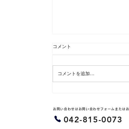
コメント
コメントを追加…
6/12〜「箱根ホテル小涌園 ×
HACOODA」宿泊券プレゼン
トキャンペーンが始まりま
お問い合わせはお問い合わせフォームまたは
す！！！
042-815-0073